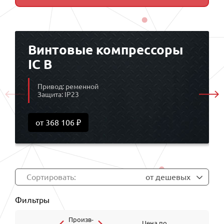
Винтовые компрессоры
IC B
Привод: ременной
Защита: IP23
от 368 106 ₽
Сортировать:
от дешевых
Фильтры
Произв-
Цена по