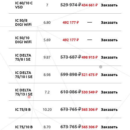
IC 60/10 C
529 974 ₽
7
434 661 ₽
Заказать
VSD
IC 50/8
—
6.80
492 177 ₽
Заказать
DIGI WiFi
IC 50/10
—
5.69
492 177 ₽
Заказать
DIGI WiFi
IC DELTA
573 687 ₽
9.87
498 915 ₽
Заказать
75/8 I SE
IC DELTA
599 898 ₽
8.98
521 675 ₽
Заказать
75/10 I SE
IC DELTA
610 086 ₽
7.2
530 549 ₽
Заказать
75/13 I SE
673 765 ₽
IC 75/8 B
10.20
565 306 ₽
Заказать
673 765 ₽
IC 75/10 B
8.70
565 306 ₽
Заказать