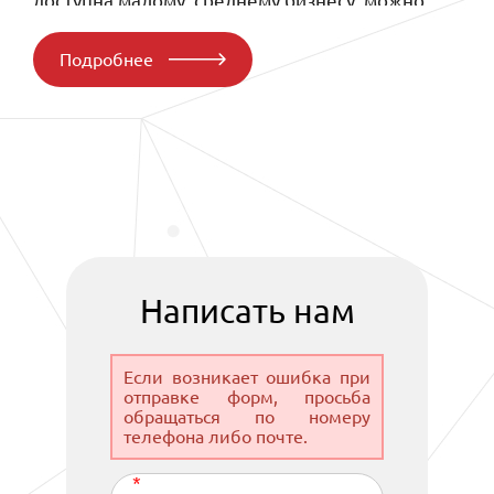
доступна малому, среднему бизнесу, можно
через сайт.
Подробнее
Конструкция и
характеристики
Корпус механизма расположен на прочной
стальной раме. Внутри находятся
силовая установка;
теплообменник;
Написать нам
сепаратор;
вентилятор;
Если возникает ошибка при
винтовой блок.
отправке форм, просьба
обращаться по номеру
Отсек для подачи воздуха оснащен панельным
телефона либо почте.
фильтром. Узлы имеют дополнительную
изоляцию, защиту от вибраций. Кинетические