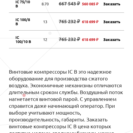
IC 75/10
667 543 ₽
8.70
560 085 ₽
Заказать
B
IC 100/8
765 232 ₽
13
618 699 ₽
Заказать
B
IC
765 232 ₽
12
618 699 ₽
Заказать
100/10 B
Винтовые компрессоры IC B это надежное
оборудование для производства сжатого
воздуха. Экономичные механизмы отличаются
длительным сроком службы. Воздушный поток
нагнетается винтовой парой. С управлением
справится даже начинающий оператор. При
выборе учитывают мощность,
производительность, габариты. Заказать
винтовые компрессоры IC B цена которых