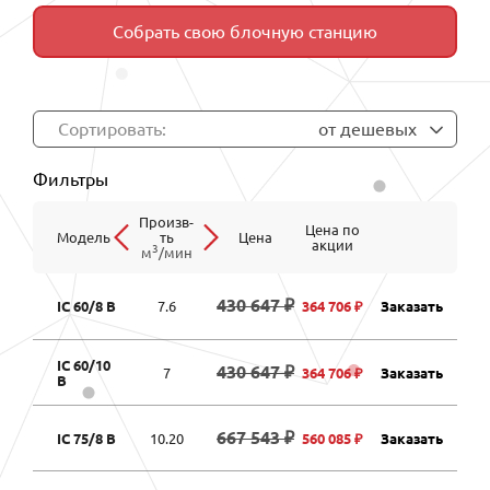
Собрать свою блочную станцию
Сортировать:
от дешевых
Фильтры
Произв-
Цена по
Модель
ть
Цена
акции
3
м
/мин
430 647 ₽
IC 60/8 B
7.6
364 706 ₽
Заказать
IC 60/10
430 647 ₽
7
364 706 ₽
Заказать
B
667 543 ₽
IC 75/8 B
10.20
560 085 ₽
Заказать