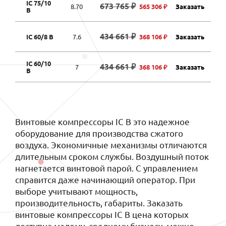
IC 75/10
673 765 ₽
8.70
565 306 ₽
Заказать
B
434 661 ₽
IC 60/8 B
7.6
368 106 ₽
Заказать
IC 60/10
434 661 ₽
7
368 106 ₽
Заказать
B
Винтовые компрессоры IC B это надежное
оборудование для производства сжатого
воздуха. Экономичные механизмы отличаются
длительным сроком службы. Воздушный поток
нагнетается винтовой парой. С управлением
справится даже начинающий оператор. При
выборе учитывают мощность,
производительность, габариты. Заказать
винтовые компрессоры IC B цена которых