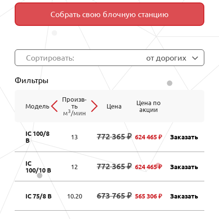
Собрать свою блочную станцию
Сортировать:
от дорогих
Фильтры
Произв-
Цена по
Модель
ть
Цена
акции
3
м
/мин
IC 100/8
772 365 ₽
13
624 465 ₽
Заказать
B
IC
772 365 ₽
12
624 465 ₽
Заказать
100/10 B
673 765 ₽
IC 75/8 B
10.20
565 306 ₽
Заказать