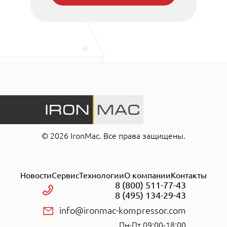
Винтовой блок Baosi
Концерн Baosi это крупнейший производитель
роторных комплектов в Китае. Продукцию
Baosi используют в России, Индии, Китае,
других странах. Надежные асимметричные
роторы устанавливают на свою технику многие
производители пневматических станций.
Бренд открыл в РФ сеть сервисных центров.
Узлы принимают в 55 городах на ремонт,
гарантийное обслуживание.
© 2026 IronMac. Все права защищены.
Приводы адаптированы для вращения в
воздушной, масляной среде. Такие условия
обеспечивают пониженное трение, быстрый
отвод тепла от резервуара. Воздух сжимается
Новости
Сервис
Технологии
О компании
Контакты
8 (800) 511-77-43
при транзите по спирали между ведущим и
8 (495) 134-29-43
ведомым роторами. Уровень шума достигает
65 децибел. Средний ресурс до ремонта
info@ironmac-kompressor.com
превышает 40 тысяч часов.
Пн-Пт 09:00-18:00