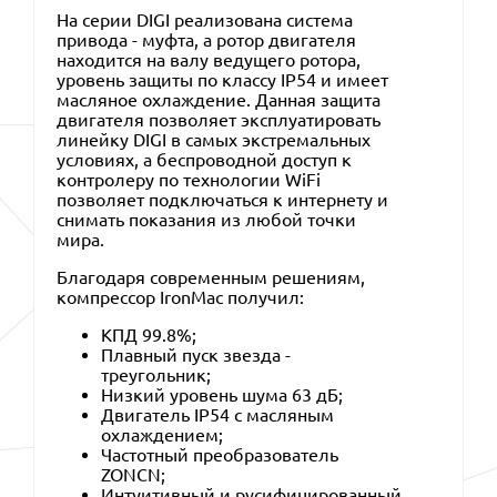
На серии DIGI реализована система
привода - муфта, а ротор двигателя
находится на валу ведущего ротора,
уровень защиты по классу IP54 и имеет
масляное охлаждение. Данная защита
двигателя позволяет эксплуатировать
линейку DIGI в самых экстремальных
условиях, а беспроводной доступ к
контролеру по технологии WiFi
позволяет подключаться к интернету и
снимать показания из любой точки
мира.
Благодаря современным решениям,
компрессор IronMac получил:
КПД 99.8%;
Плавный пуск звезда -
треугольник;
Низкий уровень шума 63 дБ;
Двигатель IP54 с масляным
охлаждением;
Частотный преобразователь
ZONCN;
Интуитивный и русифицированный