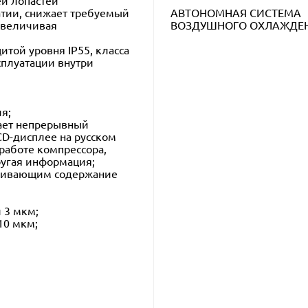
й лопастей
тии, снижает требуемый
АВТОНОМНАЯ СИСТЕМА
увеличивая
ВОЗДУШНОГО ОХЛАЖДЕ
той уровня IP55, класса
сплуатации внутри
я;
ает непрерывный
CD-дисплее на русском
работе компрессора,
ругая информация;
ечивающим содержание
 3 мкм;
10 мкм;