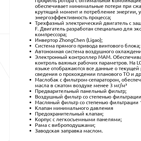
Профиль ротора с оптимальной комбинацие
обеспечивает минимальные потери при сжа
крутящий момент и потребление энергии, 
энергоэффективность процесса;
Трехфазный электрический двигатель с защи
F. Двигатель разработан специально для эк
компрессора;
Инвертор ZhongChen (Ligao);
Система прямого привода винтового блока;
Автономная система воздушного охлаждени
Электронный контроллер MAM. Обеспечив
контроль важных рабочих параметров. На L
языке отображаются все данные о текущей 
сведения о прохождении планового ТО и д
Маслобак с фильтром-сепаратором, обесп
масла в сжатом воздухе менее 3 мг/м³
Предварительный панельный фильтр;
Воздушный фильтр со степенью фильтрации
Масляный фильтр со степенью фильтрации 
Клапан минимального давления
Предохранительный клапан;
Корпус с легкосъемными панелями;
Рама с виброподушками;
Заводская заправка маслом.