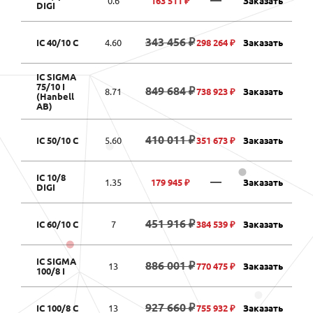
0.6
163 511 ₽
Заказать
DIGI
343 456 ₽
IC 40/10 C
4.60
298 264 ₽
Заказать
IC SIGMA
75/10 I
849 684 ₽
8.71
738 923 ₽
Заказать
(Hanbell
AB)
410 011 ₽
IC 50/10 C
5.60
351 673 ₽
Заказать
IC 10/8
—
1.35
179 945 ₽
Заказать
DIGI
451 916 ₽
IC 60/10 C
7
384 539 ₽
Заказать
IC SIGMA
886 001 ₽
13
770 475 ₽
Заказать
100/8 I
927 660 ₽
IC 100/8 C
13
755 932 ₽
Заказать