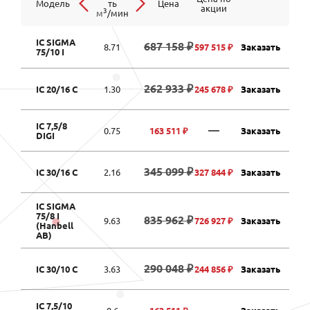
Модель
ть
Цена
акции
3
м
/мин
IC SIGMA
687 158 ₽
8.71
597 515 ₽
Заказать
75/10 I
262 933 ₽
IC 20/16 C
1.30
245 678 ₽
Заказать
IC 7,5/8
—
0.75
163 511 ₽
Заказать
DIGI
345 099 ₽
IC 30/16 C
2.16
327 844 ₽
Заказать
IC SIGMA
75/8 I
835 962 ₽
9.63
726 927 ₽
Заказать
(Hanbell
AB)
290 048 ₽
IC 30/10 C
3.63
244 856 ₽
Заказать
IC 7,5/10
—