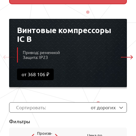
Винтовые компрессоры
IC B
Привод: ременной
Защита: IP23
от 368 106 ₽
Сортировать:
от дорогих
Фильтры
Произв-
Цена по