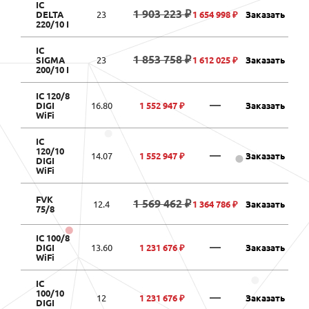
IC
1 903 223 ₽
DELTA
23
1 654 998 ₽
Заказать
220/10 I
IC
1 853 758 ₽
SIGMA
23
1 612 025 ₽
Заказать
200/10 I
IC 120/8
—
DIGI
16.80
1 552 947 ₽
Заказать
WiFi
IC
120/10
—
14.07
1 552 947 ₽
Заказать
DIGI
WiFi
FVK
1 569 462 ₽
12.4
1 364 786 ₽
Заказать
75/8
IC 100/8
—
DIGI
13.60
1 231 676 ₽
Заказать
WiFi
IC
100/10
—
12
1 231 676 ₽
Заказать
DIGI